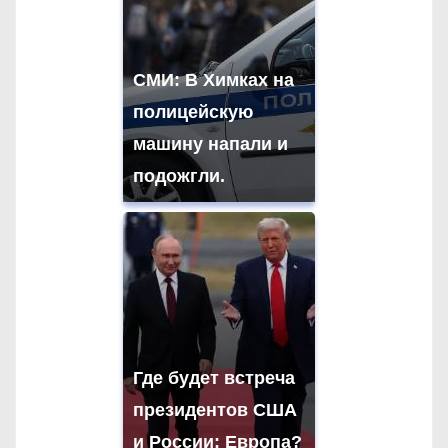
СМИ: В Химках на
полицейскую
машину напали и
подожгли.
Где будет встреча
президентов США
и России: Европа?