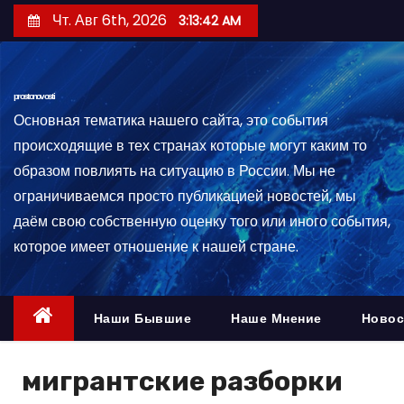
П
Чт. Авг 6th, 2026
3:13:43 AM
е
р
е
prostonovosti
й
Основная тематика нашего сайта, это события
т
происходящие в тех странах которые могут каким то
и
образом повлиять на ситуацию в России. Мы не
к
ограничиваемся просто публикацией новостей, мы
с
даём свою собственную оценку того или иного события,
о
которое имеет отношение к нашей стране.
д
е
р
Наши Бывшие
Наше Мнение
Новос
ж
и
мигрантские разборки
м