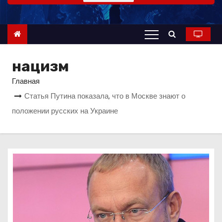
о
м
у
нацизм
Главная
Статья Путина показала, что в Москве знают о
положении русских на Украине