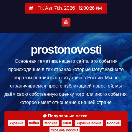
П
Пт. Авг 7th, 2026
12:00:27 PM
е
р
е
й
т
prostonovosti
и
Основная тематика нашего сайта, это события
к
происходящие в тех странах которые могут каким то
с
образом повлиять на ситуацию в России. Мы не
о
ограничиваемся просто публикацией новостей, мы
д
даём свою собственную оценку того или иного события,
е
которое имеет отношение к нашей стране.
р
ж
Популярные метки
и
Украина
война
Москва
Киев
Украина война
Россия
м
Украина Россия