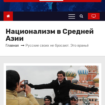
о
м
у
Национализм в Средней
Азии
Главная
Русские своих не бросают. Это враньё