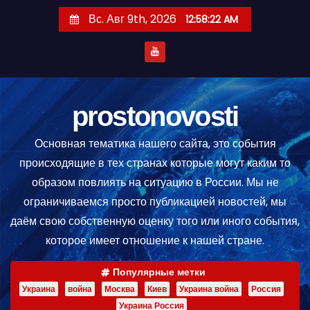
П
Вс. Авг 9th, 2026
12:58:22 AM
е
р
е
й
т
prostonovosti
и
Основная тематика нашего сайта, это события
к
происходящие в тех странах которые могут каким то
с
образом повлиять на ситуацию в России. Мы не
о
ограничиваемся просто публикацией новостей, мы
д
даём свою собственную оценку того или иного события,
е
которое имеет отношение к нашей стране.
р
ж
Популярные метки
и
Украина
война
Москва
Киев
Украина война
Россия
м
Украина Россия