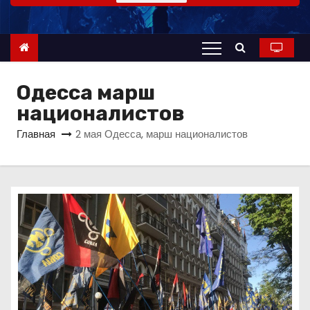
о
м
у
Одесса марш
националистов
Главная
2 мая Одесса, марш националистов