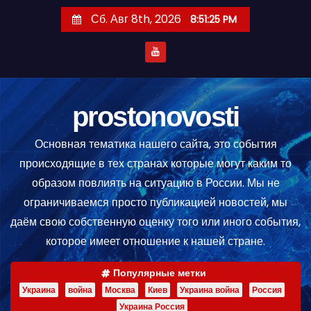
П
Сб. Авг 8th, 2026
8:51:25 PM
е
р
е
й
т
prostonovosti
и
Основная тематика нашего сайта, это события
к
происходящие в тех странах которые могут каким то
с
образом повлиять на ситуацию в России. Мы не
о
ограничиваемся просто публикацией новостей, мы
д
даём свою собственную оценку того или иного события,
е
которое имеет отношение к нашей стране.
р
ж
Популярные метки
и
Украина
война
Москва
Киев
Украина война
Россия
м
Украина Россия