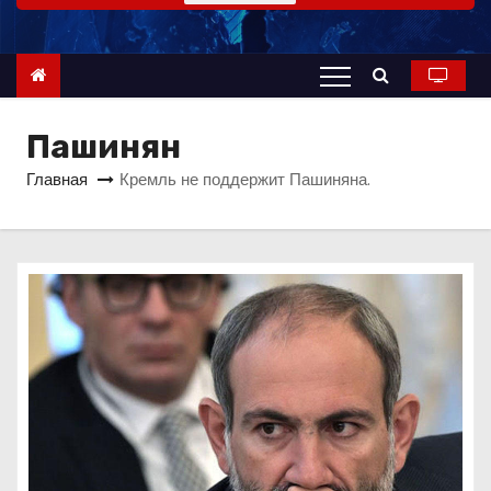
о
м
у
Пашинян
Главная
Кремль не поддержит Пашиняна.