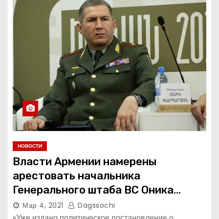
НОВОСТИ
Власти Армении намерены
арестовать начальника
Генерального штаба ВС Оника
Гаспаряна.
Мар 4, 2021
Dagssochi
«Уже издано политическое постановление о