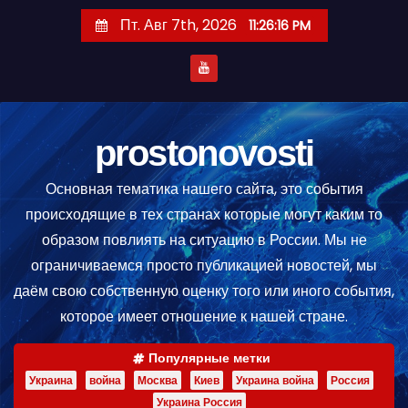
П
Пт. Авг 7th, 2026
11:26:17 PM
е
р
е
й
т
prostonovosti
и
Основная тематика нашего сайта, это события
к
происходящие в тех странах которые могут каким то
с
образом повлиять на ситуацию в России. Мы не
о
ограничиваемся просто публикацией новостей, мы
д
даём свою собственную оценку того или иного события,
е
которое имеет отношение к нашей стране.
р
ж
Популярные метки
и
Украина
война
Москва
Киев
Украина война
Россия
м
Украина Россия