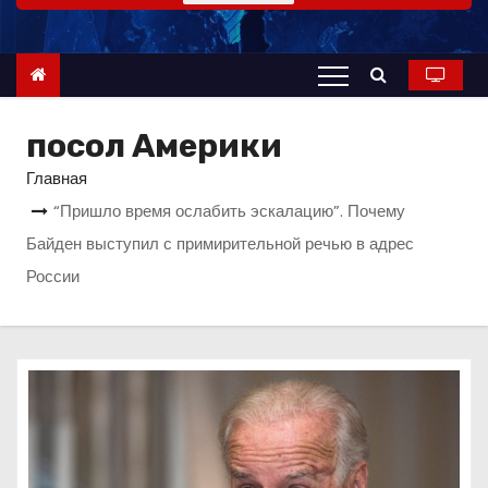
о
м
у
посол Америки
Главная
“Пришло время ослабить эскалацию”. Почему
Байден выступил с примирительной речью в адрес
России