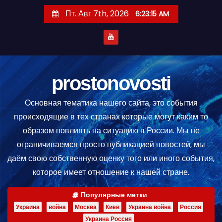
П
Пт. Авг 7th, 2026
6:23:15 AM
е
р
е
й
т
prostonovosti
и
Основная тематика нашего сайта, это события
к
происходящие в тех странах которые могут каким то
с
образом повлиять на ситуацию в России. Мы не
о
ограничиваемся просто публикацией новостей, мы
д
даём свою собственную оценку того или иного события,
е
которое имеет отношение к нашей стране.
р
ж
Популярные метки
и
Украина
война
Москва
Киев
Украина война
Россия
м
Украина Россия