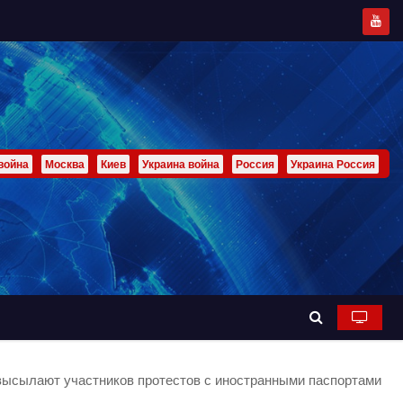
война
Москва
Киев
Украина война
Россия
Украина Россия
 высылают участников протестов с иностранными паспортами