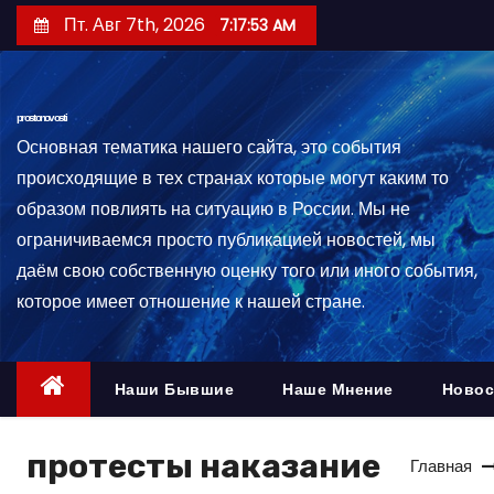
П
Пт. Авг 7th, 2026
7:17:53 AM
е
р
е
prostonovosti
й
Основная тематика нашего сайта, это события
т
происходящие в тех странах которые могут каким то
и
образом повлиять на ситуацию в России. Мы не
к
ограничиваемся просто публикацией новостей, мы
с
даём свою собственную оценку того или иного события,
о
которое имеет отношение к нашей стране.
д
е
р
Наши Бывшие
Наше Мнение
Новос
ж
и
протесты наказание
Главная
м