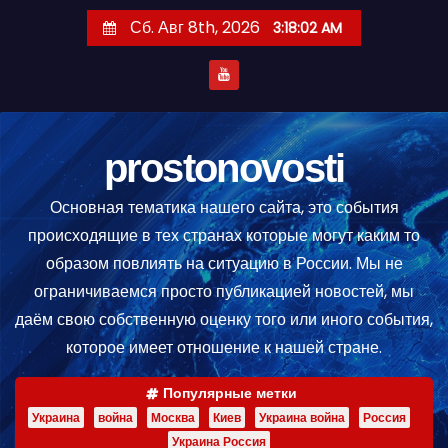
П
Сб. Авг 8th, 2026
3:18:02 AM
е
р
е
й
т
prostonovosti
и
Основная тематика нашего сайта, это события
к
происходящие в тех странах которые могут каким то
с
образом повлиять на ситуацию в России. Мы не
о
ограничиваемся просто публикацией новостей, мы
д
даём свою собственную оценку того или иного события,
е
которое имеет отношение к нашей стране.
р
ж
Популярные метки
и
Украина
война
Москва
Киев
Украина война
Россия
м
Украина Россия