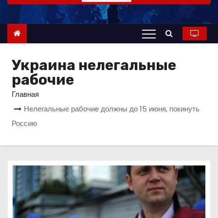
о
м
у
Украина нелегальные
рабочие
Главная
Нелегальные рабочие должны до 15 июня, покинуть
Россию