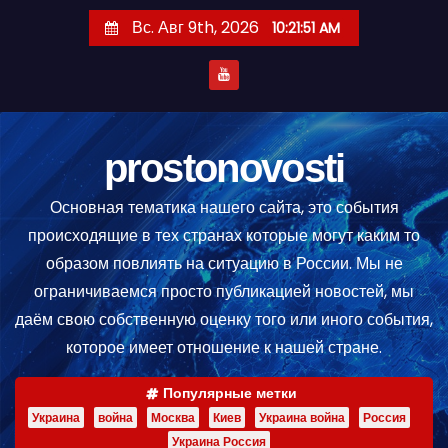
П
Вс. Авг 9th, 2026
10:21:52 AM
е
р
е
й
т
prostonovosti
и
Основная тематика нашего сайта, это события
к
происходящие в тех странах которые могут каким то
с
образом повлиять на ситуацию в России. Мы не
о
ограничиваемся просто публикацией новостей, мы
д
даём свою собственную оценку того или иного события,
е
которое имеет отношение к нашей стране.
р
ж
Популярные метки
и
Украина
война
Москва
Киев
Украина война
Россия
м
Украина Россия