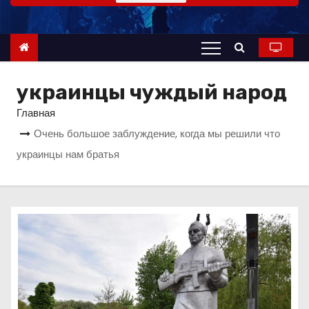
о
м
у
украинцы чуждый народ
Главная
Очень большое заблуждение, когда мы решили что
украинцы нам братья