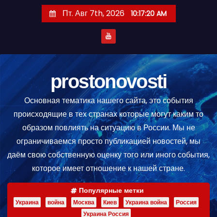
П
Пт. Авг 7th, 2026
10:17:21 AM
е
р
е
й
т
prostonovosti
и
Основная тематика нашего сайта, это события
к
происходящие в тех странах которые могут каким то
с
образом повлиять на ситуацию в России. Мы не
о
ограничиваемся просто публикацией новостей, мы
д
даём свою собственную оценку того или иного события,
е
которое имеет отношение к нашей стране.
р
ж
Популярные метки
и
Украина
война
Москва
Киев
Украина война
Россия
м
Украина Россия