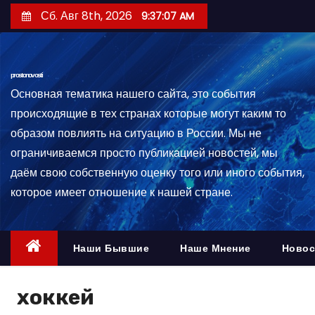
П
Сб. Авг 8th, 2026
9:37:07 AM
е
р
е
prostonovosti
й
Основная тематика нашего сайта, это события
т
происходящие в тех странах которые могут каким то
и
образом повлиять на ситуацию в России. Мы не
к
ограничиваемся просто публикацией новостей, мы
с
даём свою собственную оценку того или иного события,
о
которое имеет отношение к нашей стране.
д
е
р
Наши Бывшие
Наше Мнение
Новос
ж
и
хоккей
м