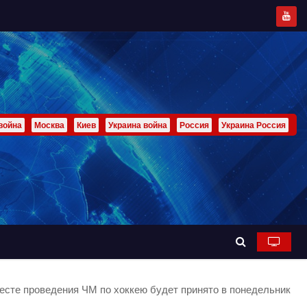
война
Москва
Киев
Украина война
Россия
Украина Россия
есте проведения ЧМ по хоккею будет принято в понедельник