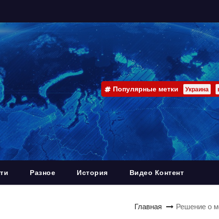
Популярные метки
Украина
ти
Разное
История
Видео Контент
Главная
Решение о м