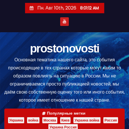
П
Пн. Авг 10th, 2026
8:01:13 AM
е
р
е
й
т
prostonovosti
и
Основная тематика нашего сайта, это события
к
происходящие в тех странах которые могут каким то
с
образом повлиять на ситуацию в России. Мы не
о
ограничиваемся просто публикацией новостей, мы
д
даём свою собственную оценку того или иного события,
е
которое имеет отношение к нашей стране.
р
ж
Популярные метки
и
Украина
война
Москва
Киев
Украина война
Россия
м
Украина Россия