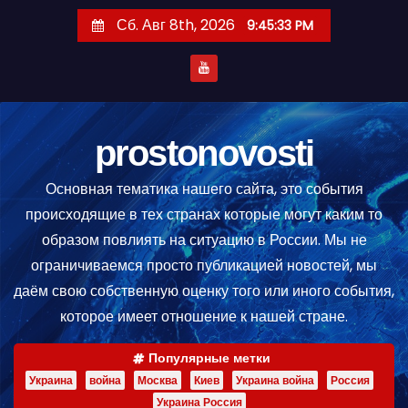
П
Сб. Авг 8th, 2026
9:45:34 PM
е
р
е
й
т
prostonovosti
и
Основная тематика нашего сайта, это события
к
происходящие в тех странах которые могут каким то
с
образом повлиять на ситуацию в России. Мы не
о
ограничиваемся просто публикацией новостей, мы
д
даём свою собственную оценку того или иного события,
е
которое имеет отношение к нашей стране.
р
ж
Популярные метки
и
Украина
война
Москва
Киев
Украина война
Россия
м
Украина Россия