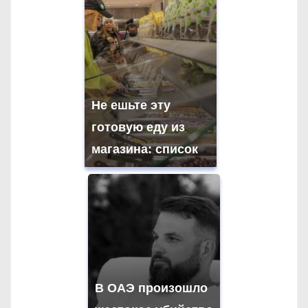
а
ц
и
я
Не ешьте эту
готовую еду из
п
магазина: список
о
з
а
п
и
В ОАЭ произошло