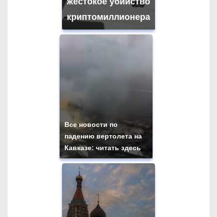
с
жестокое убийство
я
криптомиллионера
м
Все новости по
падению вертолета на
Кавказе: читать здесь