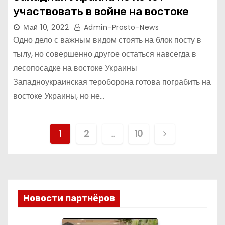
участвовать в войне на востоке
Май 10, 2022
Admin-Prosto-News
Одно дело с важным видом стоять на блок посту в
тылу, но совершенно другое остаться навсегда в
лесопосадке на востоке Украины
Западноукраинская тероборона готова пограбить на
востоке Украины, но не…
Н
1
2
…
10
а
в
и
Новости партнёров
г