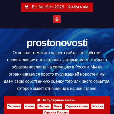
П
Вс. Авг 9th, 2026
12:49:46 AM
е
р
е
й
т
prostonovosti
и
Основная тематика нашего сайта, это события
к
происходящие в тех странах которые могут каким то
с
образом повлиять на ситуацию в России. Мы не
о
ограничиваемся просто публикацией новостей, мы
д
даём свою собственную оценку того или иного события,
е
которое имеет отношение к нашей стране.
р
ж
Популярные метки
и
Украина
война
Москва
Киев
Украина война
Россия
м
Украина Россия