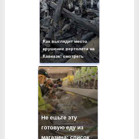
а
п
и
с
Как выглядит место
крушение вертолета на
я
Кавказе: смотреть
м
Не ешьте эту
готовую еду из
магазина: список